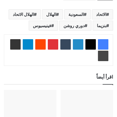
الاتحاد
السعودية
الهلال
الهلال الاتحاد
بنزيما
دوري روشن
فينيسيوس
لينكدإن
‏Tumblr
بينتيريست
‏Reddit
تيلقرام
مشاركة عبر البريد
طباعة
اقرأ أيضاً