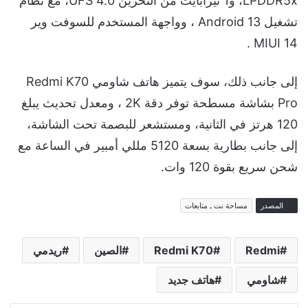
LPDDR5x، و1 تيرابايت من التخزين UFS 4.0، مع نظام
تشغيل Android 13 ، وواجهة المستخدم للسوفت وير
MIUI 14 .
إلى جانب ذلك، سوف يتميز هاتف شاومي Redmi K70
Pro بشاشة مسطحة توفر دقة 2K ، ومعدل تحديث يبلغ
120 هرتز في الثانية، ومستشعر للبصمة تحت الشاشة،
إلى جانب بطارية بسعة 5120 مللي أمبير في الساعة مع
شحن سريع بقوة 120 وات.
المصدر
مساحة نت ـ متابعات
Redmi
Redmi K70
الصين
ريدمي
شاومي
هاتف جديد