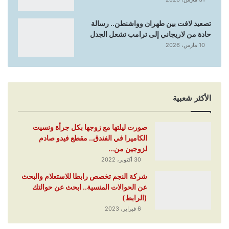
تصعيد لافت بين طهران وواشنطن.. رسالة
حادة من لاريجاني إلى ترامب تشعل الجدل
10 مارس، 2026
الأكثر شعبية
صورت ليلتها مع زوجها بكل جرأة ونسيت
الكاميرا في الفندق.. مقطع فيدو صادم
لزوجين من…
30 أكتوبر، 2022
شركة النجم تخصص رابطا للاستعلام والبحث
عن الحوالات المنسية.. ابحث عن حوالتك
(الرابط)
6 فبراير، 2023