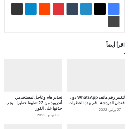
لينكدإن
‏Tumblr
بينتيريست
‏Reddit
تيلقرام
مشاركة عبر البريد
طباعة
اقرأ أيضاً
لتغيير رقم هاتف WhatsApp دون
تحذير هام وعاجل لمستخدمي
فقدان الدردشة.. قم بهذه الخطوات
أندرويد من 22 تطبيقا خطيرا.. يجب
حذفها على الفور
27 يوليو، 2023
16 يونيو، 2023