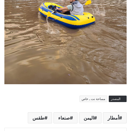
المصدر
مساحة نت ـ خاص
أمطار
اليمن
صنعاء
طقس