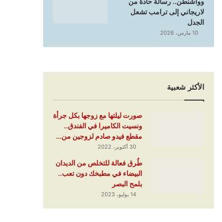
وواشنطن.. رسالة حادة من
لاريجاني إلى ترامب تشعل
الجدل
10 مارس، 2026
الأكثر شعبية
صورت ليلتها مع زوجها بكل جرأة
ونسيت الكاميرا في الفندق..
مقطع فيدو صادم لزوجين من…
30 أكتوبر، 2022
طُرق فعالة للتخلص من الديدان
البيضاء في مطبخك دون تعب..
بلمح البصر
14 يوليو، 2023