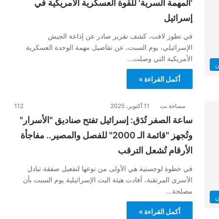
'المهمة السرية' للقوة العسكرية الأمريكية في
إسرائيل
في تطور لافت، كشف تقرير صادر عن إذاعة الجيش
الإسرائيلي، يوم السبت، عن تفاصيل مهمة الوحدة العسكرية
الأمريكية التي وصلت…
ن
أكمل القراءة »
مساحة نت
11 أكتوبر، 2025
112
ساعة الصفر تُدَق: إسرائيل تفتح صناديق "الأسرار"
وتُجهز "قائمة الـ 2000" للفصل والمصير.. مفاجأة
الأرقام تُشعل الترقب
في خطوة لوجستية هي الأولى من نوعها لتفعيل صفقة تبادل
الأسرى المرتقبة، أفادت هيئة البث الإسرائيلية يوم السبت بأن
مصلحة…
ن
أكمل القراءة »