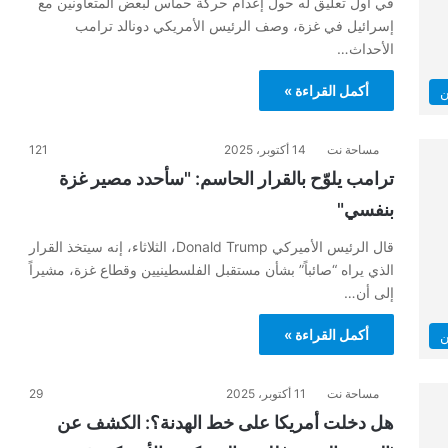
في أول تعليق له حول إعدام حركة حماس لبعض المتعاونين مع
إسرائيل في غزة، وصف الرئيس الأمريكي دونالد ترامب
الأحداث…
أكمل القراءة »
ن
مساحة نت
14 أكتوبر، 2025
121
ترامب يلوّح بالقرار الحاسم: "سأحدد مصير غزة
بنفسي"
قال الرئيس الأميركي Donald Trump، الثلاثاء، إنه سيتخذ القرار
الذي يراه “صائباً” بشأن مستقبل الفلسطينيين وقطاع غزة، مشيراً
إلى أن…
أكمل القراءة »
ن
مساحة نت
11 أكتوبر، 2025
29
هل دخلت أمريكا على خط الهدنة؟: الكشف عن