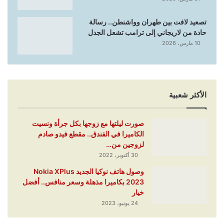
تصعيد لافت بين طهران وواشنطن.. رسالة
حادة من لاريجاني إلى ترامب تشعل الجدل
10 مارس، 2026
الأكثر شعبية
صورت ليلتها مع زوجها بكل جرأة ونسيت
الكاميرا في الفندق.. مقطع فيدو صادم
لزوجين من…
30 أكتوبر، 2022
وصول هاتف نوكيا الجديد Nokia XPlus
2023 بكاميرا مذهلة وسعر منافس.. أفضل
خيار
24 يونيو، 2023