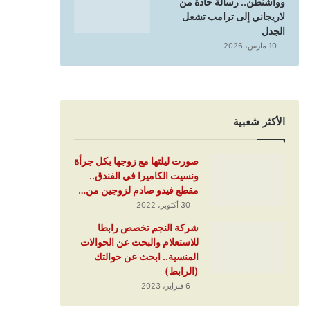
وواشنطن.. رسالة حادة من
لاريجاني إلى ترامب تشعل
الجدل
10 مارس، 2026
الأكثر شعبية
صورت ليلتها مع زوجها بكل جرأة
ونسيت الكاميرا في الفندق..
مقطع فيدو صادم لزوجين من…
30 أكتوبر، 2022
شركة النجم تخصص رابطا
للاستعلام والبحث عن الحوالات
المنسية.. ابحث عن حوالتك
(الرابط)
6 فبراير، 2023