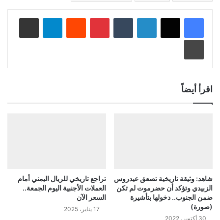
لينكدإن
‏Tumblr
بينتيريست
‏Reddit
تيلقرام
مشاركة عبر البريد
طباعة
اقرأ أيضاً
شاهد: وثيقة تاريخية تصعق عيدروس
تراجع تاريخي للريال اليمني أمام
الزبيدي وتؤكد أن حضرموت لم تكن
العملات الأجنبية اليوم الجمعة..
ضمن الجنوب.. دخولها بتأشيرة
السعر الآن
(صورة)
17 يناير، 2025
30 أكتوبر، 2022