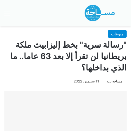
بحث عن
الق
منوعات
"رسالة سرية" بخط إليزابيث ملكة
بريطانيا لن تقرأ إلا بعد 63 عاما.. ما
الذي بداخلها؟
مساحة نت
11 سبتمبر، 2022