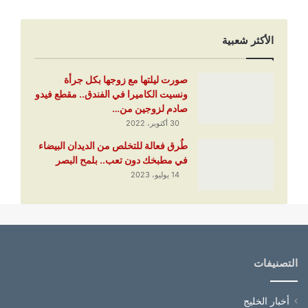
الأكثر شعبية
صورت ليلتها مع زوجها بكل جرأة
ونسيت الكاميرا في الفندق.. مقطع فيدو
صادم لزوجين من…
30 أكتوبر، 2022
طُرق فعالة للتخلص من الديدان البيضاء
في مطبخك دون تعب.. بلمح البصر
14 يوليو، 2023
التصنيفات
أخبار الخليج