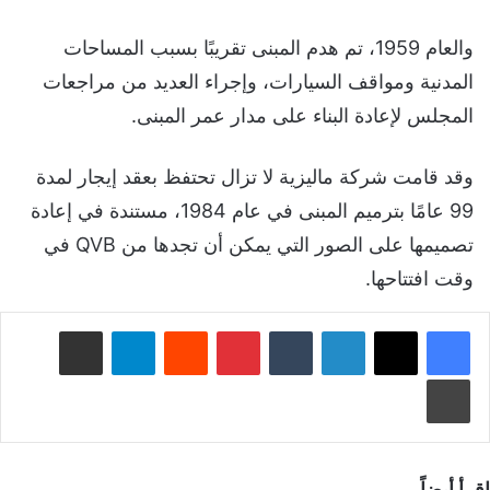
والعام 1959، تم هدم المبنى تقريبًا بسبب المساحات
المدنية ومواقف السيارات، وإجراء العديد من مراجعات
المجلس لإعادة البناء على مدار عمر المبنى.
وقد قامت شركة ماليزية لا تزال تحتفظ بعقد إيجار لمدة
99 عامًا بترميم المبنى في عام 1984، مستندة في إعادة
تصميمها على الصور التي يمكن أن تجدها من QVB في
وقت افتتاحها.
لينكدإن
‏Tumblr
بينتيريست
‏Reddit
تيلقرام
مشاركة عبر البريد
طباعة
اقرأ أيضاً