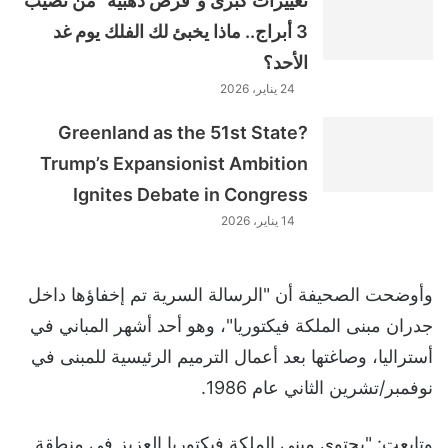
تغييرات كبرى و"فرص ذهبية" من نصيب
3 أبراج.. ماذا يخبئ لك الفلك يوم غد
الأحد؟
24 يناير، 2026
Greenland as the 51st State?
Trump’s Expansionist Ambition
Ignites Debate in Congress
14 يناير، 2026
وأوضحت الصحيفة أن "الرسالة السرية تم إخفاؤها داخل
جدران مبنى الملكة فيكتوريا"، وهو أحد أشهر المباني في
أستراليا، وصاغتها بعد أعمال الترميم الرئيسية للمبنى في
نوفمبر/تشرين الثاني عام 1986.
وتابعت: "يحتوي مبنى الملكة فيكتوريا العزيز في منطقة