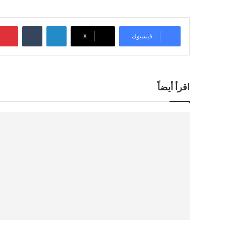
لينكدإن
‏Tumblr
فيسبوك
‫X
اقرأ أيضاً