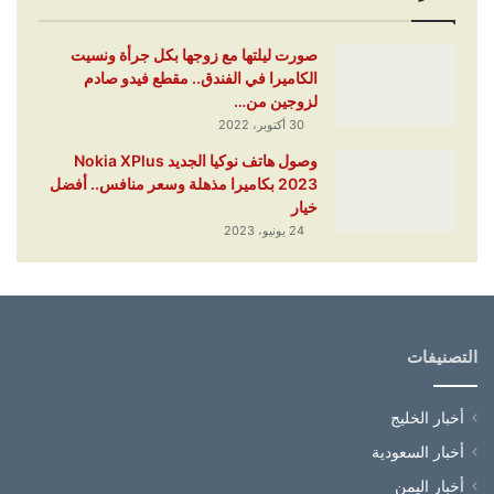
صورت ليلتها مع زوجها بكل جرأة ونسيت
الكاميرا في الفندق.. مقطع فيدو صادم
لزوجين من…
30 أكتوبر، 2022
وصول هاتف نوكيا الجديد Nokia XPlus
2023 بكاميرا مذهلة وسعر منافس.. أفضل
خيار
24 يونيو، 2023
التصنيفات
أخبار الخليج
أخبار السعودية
أخبار اليمن