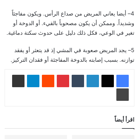
4– أيضا يعاني المريض من صداع الرأس. ويكون مفاجئاً
وشديداً. وممكن أن يكون مصحوباً بالقيء. أو الدوخة أو
تغير في الوعي، فكل ذلك دليل على حدوث سكتة دماغية.
5– يجد المريض صعوبة في المشي إذ قد يتعثر أو يفقد
توازنه. بسبب إصابته بالدوخة المفاجئة أو فقدان التركيز.
لينكدإن
‏Tumblr
بينتيريست
‏Reddit
تيلقرام
مشاركة عبر البريد
طباعة
اقرأ أيضاً