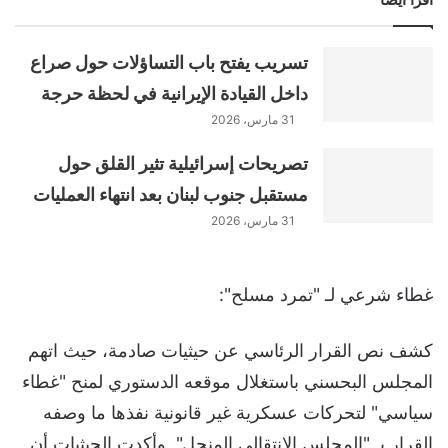
تسريب يفتح باب التساؤلات حول صراع
داخل القيادة الإيرانية في لحظة حرجة
31 مارس، 2026
تصريحات إسرائيلية تثير القلق حول
مستقبل جنوب لبنان بعد انتهاء العمليات
31 مارس، 2026
غطاء شرعي لـ "تمرد مسلح":
كشف نص القرار الرئاسي عن حيثيات صادمة، حيث اتهم
المجلس البحسني باستغلال موقعه الدستوري لمنح "غطاء
سياسي" لتحركات عسكرية غير قانونية نفذها ما وصفه
القرار بـ "المجلس الانتقالي المنحل". وأكدت الحيثيات أن