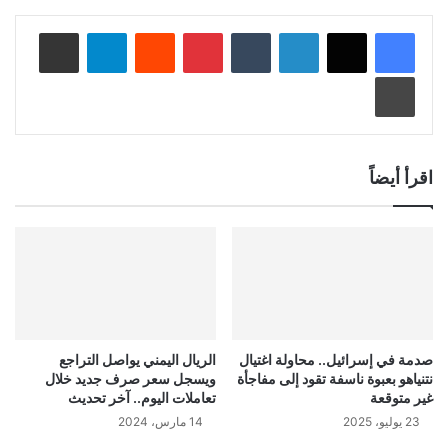
لينكدإن
‏Tumblr
بينتيريست
‏Reddit
تيلقرام
مشاركة عبر البريد
طباعة
اقرأ أيضاً
صدمة في إسرائيل.. محاولة اغتيال
الريال اليمني يواصل التراجع
نتنياهو بعبوة ناسفة تقود إلى مفاجأة
ويسجل سعر صرف جديد خلال
غير متوقعة
تعاملات اليوم.. آخر تحديث
23 يوليو، 2025
14 مارس، 2024