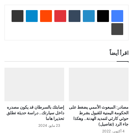
لينكدإن
‏Tumblr
بينتيريست
‏Reddit
تيلقرام
مشاركة عبر البريد
طباعة
اقرأ أيضاً
مصادر: المبعوث الأممي يضغط على
إصابتك بالسرطان قد يكون مصدره
الحكومة اليمنية للقبول بشرط
داخل سيارتك.. دراسة حديثة تطلق
حوثي كارثي لتمديد الهدنة.. وهكذا
تحذيرا هاما
جاء الرد (تفاصيل)
23 مايو، 2024
4 أكتوبر، 2022