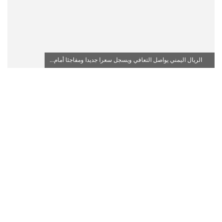
الريال اليمني يواصل التعافي ويسجل سعرا جديدا ومفاجئا أمام...