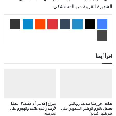
الشهيرة القريبة من المستشفى.
لينكدإن
‏Tumblr
بينتيريست
‏Reddit
تيلقرام
مشاركة عبر البريد
طباعة
اقرأ أيضاً
شاهد: جورجينا صديقة رونالدو
صراع إعلامي أم حقيقة؟.. تحليل
تحتفل باليوم الوطني السعودي على
لأزمة راغب علامة والهجوم على
طريقتها (فيديو)
مدرسته