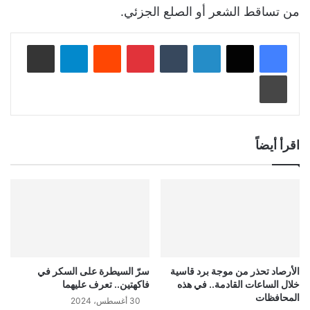
من تساقط الشعر أو الصلع الجزئي.
لينكدإن
‏Tumblr
بينتيريست
‏Reddit
تيلقرام
مشاركة عبر البريد
طباعة
اقرأ أيضاً
الأرصاد تحذر من موجة برد قاسية
سرّ السيطرة على السكر في
خلال الساعات القادمة.. في هذه
فاكهتين.. تعرف عليهما
المحافظات
30 أغسطس، 2024