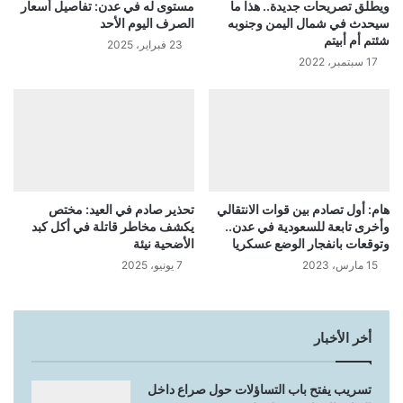
ويطلق تصريحات جديدة.. هذا ما
مستوى له في عدن: تفاصيل أسعار
سيحدث في شمال اليمن وجنوبه
الصرف اليوم الأحد
شئتم أم أبيتم
23 فبراير، 2025
17 سبتمبر، 2022
هام: أول تصادم بين قوات الانتقالي
تحذير صادم في العيد: مختص
وأخرى تابعة للسعودية في عدن..
يكشف مخاطر قاتلة في أكل كبد
وتوقعات بانفجار الوضع عسكريا
الأضحية نيئة
15 مارس، 2023
7 يونيو، 2025
أخر الأخبار
تسريب يفتح باب التساؤلات حول صراع داخل