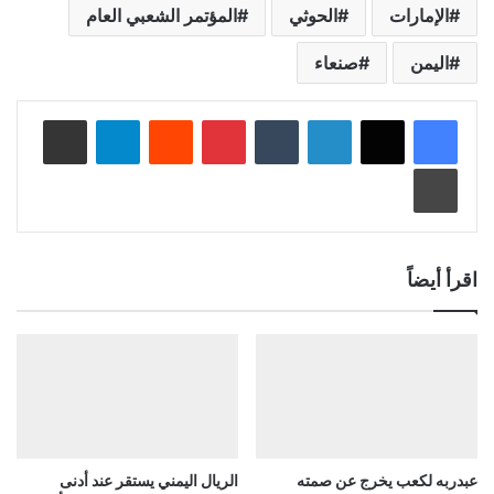
الإمارات
الحوثي
المؤتمر الشعبي العام
اليمن
صنعاء
لينكدإن
‏Tumblr
بينتيريست
‏Reddit
تيلقرام
مشاركة عبر البريد
طباعة
اقرأ أيضاً
عبدربه لكعب يخرج عن صمته
الريال اليمني يستقر عند أدنى