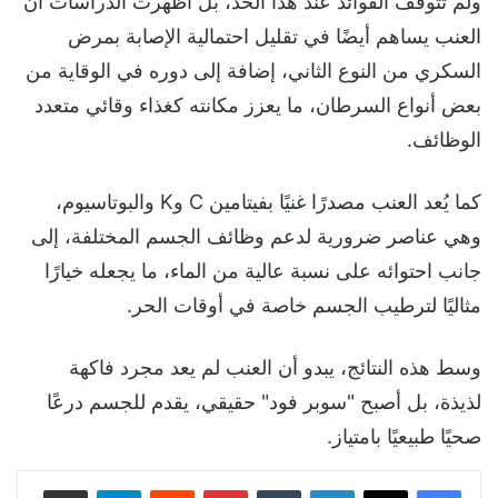
ولم تتوقف الفوائد عند هذا الحد، بل أظهرت الدراسات أن
العنب يساهم أيضًا في تقليل احتمالية الإصابة بمرض
السكري من النوع الثاني، إضافة إلى دوره في الوقاية من
بعض أنواع السرطان، ما يعزز مكانته كغذاء وقائي متعدد
الوظائف.
كما يُعد العنب مصدرًا غنيًا بفيتامين C وK والبوتاسيوم،
وهي عناصر ضرورية لدعم وظائف الجسم المختلفة، إلى
جانب احتوائه على نسبة عالية من الماء، ما يجعله خيارًا
مثاليًا لترطيب الجسم خاصة في أوقات الحر.
وسط هذه النتائج، يبدو أن العنب لم يعد مجرد فاكهة
لذيذة، بل أصبح "سوبر فود" حقيقي، يقدم للجسم درعًا
صحيًا طبيعيًا بامتياز.
لينكدإن
‏Tumblr
بينتيريست
‏Reddit
تيلقرام
مشاركة عبر البريد