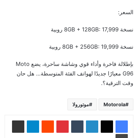
السعر:
نسخة 8GB + 128GB: 17,999 روبية
نسخة 8GB + 256GB: 19,999 روبية
بإطلالة فاخرة وأداء قوي وشاشة ساحرة، يضع Moto
G96 معيارًا جديدًا لهواتف الفئة المتوسطة… هل حان
وقت الترقية؟.
Motorola
موتورولا
لينكدإن
‏Tumblr
بينتيريست
‏Reddit
تيلقرام
مشاركة عبر البريد
طباعة