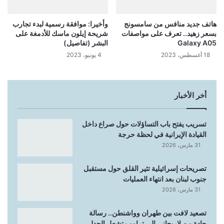
هاتف جديد منافس من سامسونج
وأخيرا: موافقة رسمية لبدء تجارب
بسعر زهيد.. تعرف على مواصفات
شريحة إيلون ماسك للأدمغة على
Galaxy A05
البشر (تفاصيل)
18 أغسطس، 2023
4 يونيو، 2023
أخر الأخبار
تسريب يفتح باب التساؤلات حول صراع داخل
القيادة الإيرانية في لحظة حرجة
31 مارس، 2026
تصريحات إسرائيلية تثير القلق حول مستقبل
جنوب لبنان بعد انتهاء العمليات
31 مارس، 2026
تصعيد لافت بين طهران وواشنطن.. رسالة
حادة من لاريجاني إلى ترامب تشعل الجدل