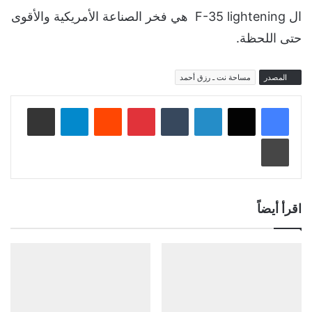
ال F-35 lightening هي فخر الصناعة الأمريكية والأقوى
حتى اللحظة.
المصدر
مساحة نت ـ رزق أحمد
لينكدإن
‏Tumblr
بينتيريست
‏Reddit
تيلقرام
مشاركة عبر البريد
طباعة
اقرأ أيضاً