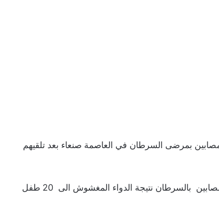
مصابين بمرضى السرطان في العاصمة صنعاء بعد تلقيهم
وأكدت المصادر ارتفع عدد الوفيات من الاطفال المصابين بالسرطان نتيجة الدواء المغشوش الى 20 طفل