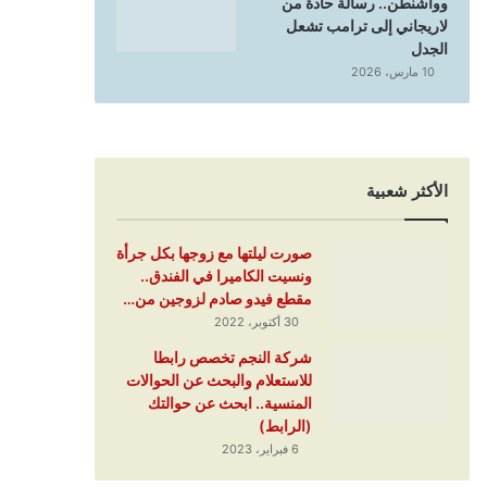
وواشنطن.. رسالة حادة من
لاريجاني إلى ترامب تشعل
الجدل
10 مارس، 2026
الأكثر شعبية
صورت ليلتها مع زوجها بكل جرأة
ونسيت الكاميرا في الفندق..
مقطع فيدو صادم لزوجين من…
30 أكتوبر، 2022
شركة النجم تخصص رابطا
للاستعلام والبحث عن الحوالات
المنسية.. ابحث عن حوالتك
(الرابط)
6 فبراير، 2023