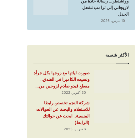
وواشنطن.. رسالة حادة من
لاريجاني إلى ترامب تشعل
الجدل
10 مارس، 2026
الأكثر شعبية
صورت ليلتها مع زوجها بكل جرأة
ونسيت الكاميرا في الفندق..
مقطع فيدو صادم لزوجين من…
30 أكتوبر، 2022
شركة النجم تخصص رابطا
للاستعلام والبحث عن الحوالات
المنسية.. ابحث عن حوالتك
(الرابط)
6 فبراير، 2023