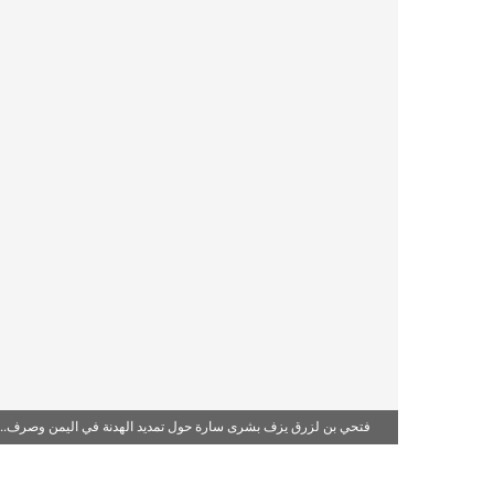
فتحي بن لزرق يزف بشرى سارة حول تمديد الهدنة في اليمن وصرف...