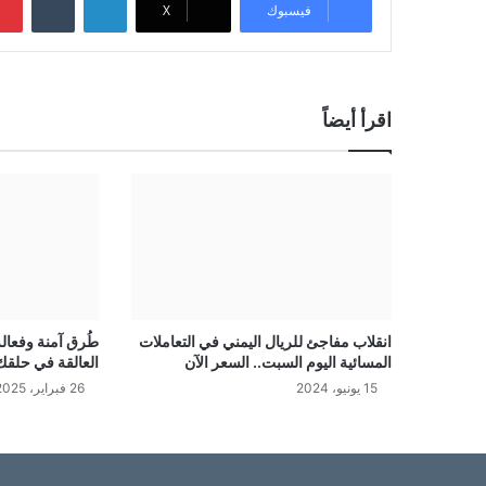
فيسبوك
‫X
اقرأ أيضاً
انقلاب مفاجئ للريال اليمني في التعاملات
طُرق آمنة وفعال
المسائية اليوم السبت.. السعر الآن
العالقة في حلقك
15 يونيو، 2024
26 فبراير، 2025