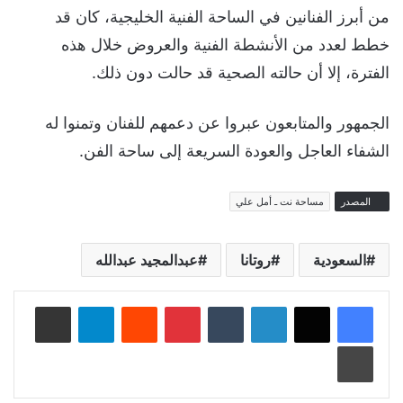
من أبرز الفنانين في الساحة الفنية الخليجية، كان قد
خطط لعدد من الأنشطة الفنية والعروض خلال هذه
الفترة، إلا أن حالته الصحية قد حالت دون ذلك.
الجمهور والمتابعون عبروا عن دعمهم للفنان وتمنوا له
الشفاء العاجل والعودة السريعة إلى ساحة الفن.
المصدر
مساحة نت ـ أمل علي
السعودية
روتانا
عبدالمجيد عبدالله
لينكدإن
‏Tumblr
بينتيريست
‏Reddit
تيلقرام
مشاركة عبر البريد
طباعة