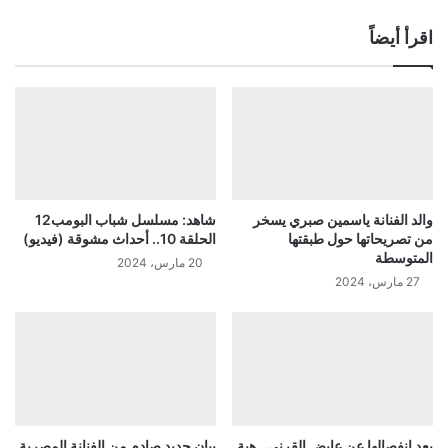
اقرأ أيضاً
والد الفنانة ياسمين صبري يسخر
شاهد: مسلسل شباب البومب12
من تصريحاتها حول طبقتها
الحلقة 10.. أحداث مشوقة (فيديو)
المتوسطة
20 مارس، 2024
27 مارس، 2024
بعد انفصالها عن عايض القرني.. هبة
بيان جديد صادم من الفنانة المصرية