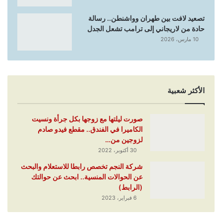
تصعيد لافت بين طهران وواشنطن.. رسالة
حادة من لاريجاني إلى ترامب تشعل الجدل
10 مارس، 2026
الأكثر شعبية
صورت ليلتها مع زوجها بكل جرأة ونسيت
الكاميرا في الفندق.. مقطع فيدو صادم
لزوجين من…
30 أكتوبر، 2022
شركة النجم تخصص رابطا للاستعلام والبحث
عن الحوالات المنسية.. ابحث عن حوالتك
(الرابط)
6 فبراير، 2023