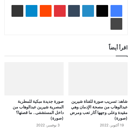
لينكدإن
‏Tumblr
بينتيريست
‏Reddit
تيلقرام
مشاركة عبر البريد
طباعة
اقرأ أيضاً
شاهد: تسريب صورة للفناة شيرين
صورة جديدة مبكية للمطربة
عبدالوهاب من مصحة الإدمان وهي
المصرية شيرين عبدالوهاب من
مقيدة وعلى وجهها آثار تعب ومرض
داخل المستشفى.. ما قصتها؟
(صورة)
(صورة)
19 أكتوبر، 2022
3 نوفمبر، 2022