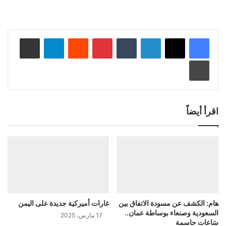
لينكدإن
‏Tumblr
بينتيريست
‏Reddit
تيلقرام
مشاركة عبر البريد
طباعة
اقرأ أيضاً
هام: الكشف عن مسودة الاتفاق بين
غارات أميركية جديدة على اليمن
السعودية وصنعاء بوساطة عمان..
17 مارس، 2025
سَاعات حاسمة