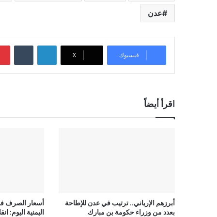
عدن
لينكدإن
‏Tumblr
فيسبوك
‫X
اقرأ أيضاً
أبرزهم الإرياني.. ترتيب في عدن للإطاحة
أسعار الصرف ف
بعدد من وزراء حكومة بن مبارك
اليمنية اليوم: ا