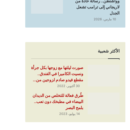
وواشنطن.. رسالة حادة من
لاريجاني إلى ترامب تشعل
الجدل
10 مارس، 2026
الأكثر شعبية
صورت ليلتها مع زوجها بكل جرأة
ونسيت الكاميرا في الفندق..
مقطع فيدو صادم لزوجين من…
30 أكتوبر، 2022
طُرق فعالة للتخلص من الديدان
البيضاء في مطبخك دون تعب..
بلمح البصر
14 يوليو، 2023