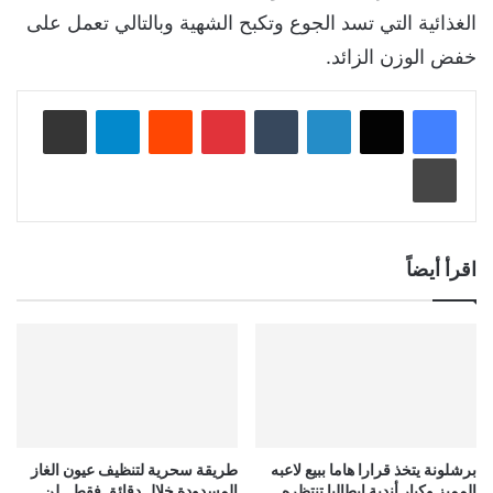
الغذائية التي تسد الجوع وتكبح الشهية وبالتالي تعمل على
خفض الوزن الزائد.
لينكدإن
‏Tumblr
بينتيريست
‏Reddit
تيلقرام
مشاركة عبر البريد
طباعة
اقرأ أيضاً
برشلونة يتخذ قرارا هاما ببيع لاعبه
طريقة سحرية لتنظيف عيون الغاز
المميز وكبار أندية إيطاليا تنتظره
المسدودة خلال دقائق فقط.. لن