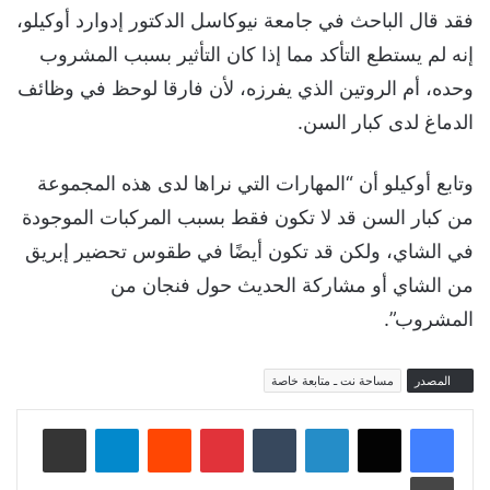
فقد قال الباحث في جامعة نيوكاسل الدكتور إدوارد أوكيلو،
إنه لم يستطع التأكد مما إذا كان التأثير بسبب المشروب
وحده، أم الروتين الذي يفرزه، لأن فارقا لوحظ في وظائف
الدماغ لدى كبار السن.
وتابع أوكيلو أن “المهارات التي نراها لدى هذه المجموعة
من كبار السن قد لا تكون فقط بسبب المركبات الموجودة
في الشاي، ولكن قد تكون أيضًا في طقوس تحضير إبريق
من الشاي أو مشاركة الحديث حول فنجان من
المشروب”.
المصدر
مساحة نت ـ متابعة خاصة
لينكدإن
‏Tumblr
بينتيريست
‏Reddit
تيلقرام
مشاركة عبر البريد
طباعة