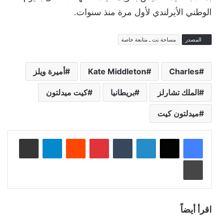
الوطني الأيرلندي لأول مرة منذ سنوات.
المصدر
مساحة نت ـ متابعة خاصة
Charles
Kate Middleton
أميرة ويلز
الملك تشارلز
بريطانيا
كيت ميدلتون
ميدلتون كيت
لينكدإن
‏Tumblr
بينتيريست
‏Reddit
تيلقرام
مشاركة عبر البريد
طباعة
اقرأ أيضاً