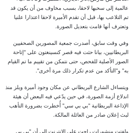
عالمية إلى سحبها لاحقا، بسبب مخاوف من أن يكون قد
تم التلاعب بها، قبل أن تقدم الأميرة لاحقا اعتذارا علنيا
وتعترف أنها قامت بتعديل الصورة.
وفي وقت سابق، أصدرت جمعية المصورين الصحفيين
البريطانيين، بيانا حثت فيه قصر كنسينغتون على "إتاحة
الصور الأصلية للفحص، حتى نتمكن من تقييم ما تم القيام
به" و"التأكد من عدم تكرار ذلك مرة أخرى".
ويتساءل الشارع البريطاني عن مكان وجود أميرة ويلز منذ
اندلاع أزمة الصورة، في حين يدّعي فيه البعض أن هيئة
الإذاعة البريطانية "بي بي سي" أُخطرت بضرورة التأهب
لبث إعلان صادر من العائلة المالكة.
ولفتت منشورات راجت على الإنترنت إلى أن "بي بي