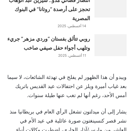
انتصار قضائي مدوٍّ.. شيرين عبد الوهاب
تحجز على أرصدة “روتانا” في البنوك
المصرية
14 أغسطس، 2025
روبي تتألق بفستان “وردي مزهر” جريء
وتلهب أجواء حفل صيفي صاخب
11 أغسطس، 2025
ويبدو أن هذا الظهور لم يفلح في تهدئة الشائعات، لا سيما
بعد غياب أميرة ويلز عن احتفالات عيد القديس باتريك
أمس الأحد، رغم أنها لم تغب عنها طيلة سنوات.
يشار إلى أن ميدلتون تشغل الرأي العام في بريطانيا منذ
نشر قصر كنسينغتون صورة عائلية في عيد الأم في
العاشر من مارس/آذار الجاري، اضطرت وكالات أنباء