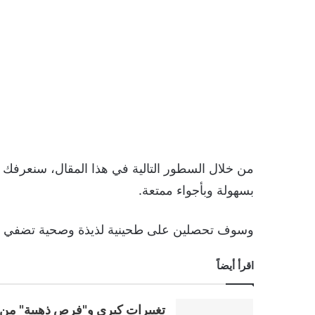
من خلال السطور التالية في هذا المقال، سنعرفك 
بسهولة وبأجواء ممتعة.
وسوف تحصلين على طحينية لذيذة وصحية تضفي ل
اقرأ أيضاً
تغييرات كبرى و"فرص ذهبية" من