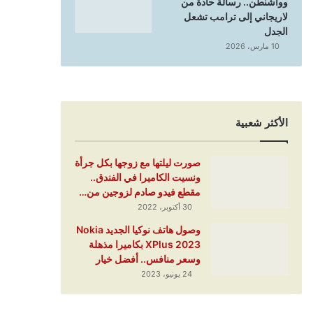
وواشنطن.. رسالة حادة من
لاريجاني إلى ترامب تشعل
الجدل
10 مارس، 2026
الأكثر شعبية
صورت ليلتها مع زوجها بكل جرأة
ونسيت الكاميرا في الفندق..
مقطع فيدو صادم لزوجين من…
30 أكتوبر، 2022
وصول هاتف نوكيا الجديد Nokia
XPlus 2023 بكاميرا مذهلة
وسعر منافس.. أفضل خيار
24 يونيو، 2023