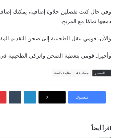
وفي حال كنت تفضلين حلاوة إضافية، يمكنك إضافة
دمجها تمامًا مع المزيج.
والآن، قومي بنقل الطحينية إلى صحن التقديم المف
وأخيراـ قومي بتغطية الصحن واتركي الطحينية في ا
المصدر
مساحة نت ـ متابعة خاصة
لينكدإن
‏Tumblr
فيسبوك
‫X
اقرأ أيضاً