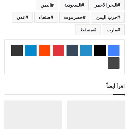
البحر الاحمر
السعودية
اليمن
حرب اليمن
حضرموت
صنعاء
عدن
مارب
مسقط
لينكدإن
‏Tumblr
بينتيريست
‏Reddit
تيلقرام
مشاركة عبر البريد
طباعة
اقرأ أيضاً