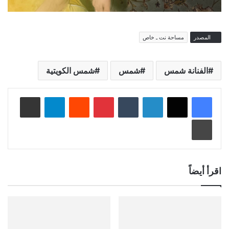
المصدر
مساحة نت ـ خاص
الفنانة شمس
شمس
شمس الكويتية
لينكدإن
‏Tumblr
بينتيريست
‏Reddit
تيلقرام
مشاركة عبر البريد
طباعة
اقرأ أيضاً