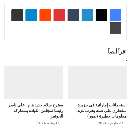
لينكدإن
‏Tumblr
بينتيريست
‏Reddit
تيلقرام
مشاركة عبر البريد
طباعة
اقرأ أيضاً
استحداثات إماراتية في جزيرة
مقترح سلام جديد هام.. علي ناصر
سقطرى على صلة بحرب غزة..
رئيسا لمجلس القيادة بمشاركة
معلومات خطيرة (صور)
الحوثيين
29 مارس، 2024
17 يوليو، 2024