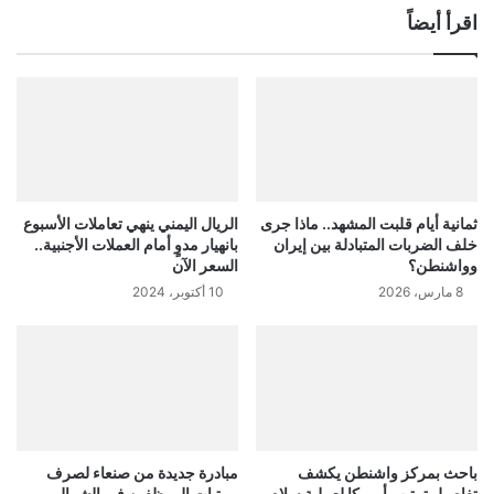
اقرأ أيضاً
ثمانية أيام قلبت المشهد.. ماذا جرى
الريال اليمني ينهي تعاملات الأسبوع
خلف الضربات المتبادلة بين إيران
بانهيار مدوٍ أمام العملات الأجنبية..
وواشنطن؟
السعر الآن
8 مارس، 2026
10 أكتوبر، 2024
باحث بمركز واشنطن يكشف
مبادرة جديدة من صنعاء لصرف
تفاصيل ترتيب أمريكا لعملية سلام
مرتبات الموظفين في الشمال