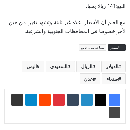
البيع:141 ريالا يمنيا.
مع العلم أن الأسعار أعلاه غير ثابتة وتشهد تغيرا من حين
لآخر خصوصا في المحافظات الجنوبية والشرقية.
المصدر
مساحة نت ـ خاص
الدولار
الريال
السعودي
اليمن
صنعاء
عدن
لينكدإن
‏Tumblr
بينتيريست
‏Reddit
تيلقرام
مشاركة عبر البريد
طباعة