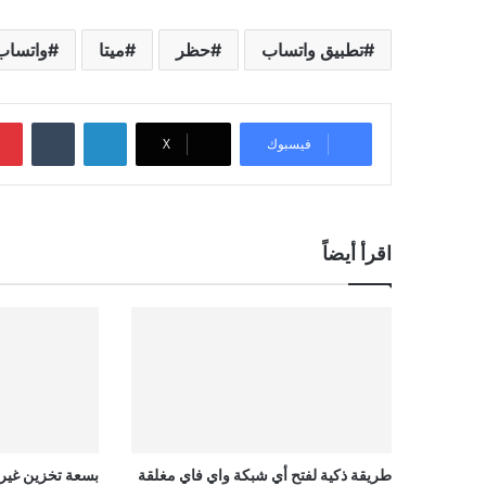
تطبيق واتساب
حظر
ميتا
واتساب
لينكدإن
‏Tumblr
فيسبوك
‫X
اقرأ أيضاً
طريقة ذكية لفتح أي شبكة واي فاي مغلقة
بسعة تخزين غير