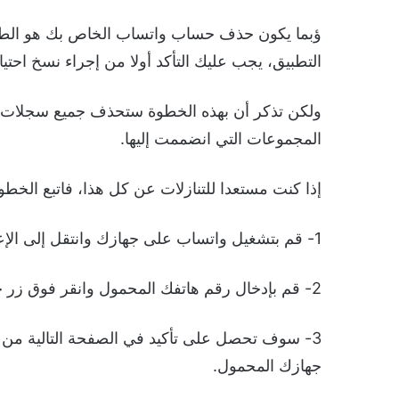
ؤبما يكون حذف حساب واتساب الخاص بك هو الطري
التطبيق، يجب عليك التأكد أولا من إجراء نسخ اح
ولكن تذكر أن بهذه الخطوة ستحذف جميع سجلات ال
المجموعات التي انضممت إليها.
إذا كنت مستعدا للتنازلات عن كل هذا، فاتبع الخ
1- قم بتشغيل واتساب على جهازك وانتقل إلى الإعدادات ثم الحساب ثم حذف حسابي.
2- قم بإدخال رقم هاتفك المحمول وانقر فوق زر حذف حسابي لإزالة حسابك نهائيا.
3- سوف تحصل على تأكيد في الصفحة التالية من ال
جهازك المحمول.