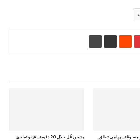
بينتيريست
‏Reddit
مشاركة عبر البريد
طباعة
 مسبوقة.. ريلمي تطلق
يشحن فُل خلال 20 دقيقة.. فيفو تفاجئ