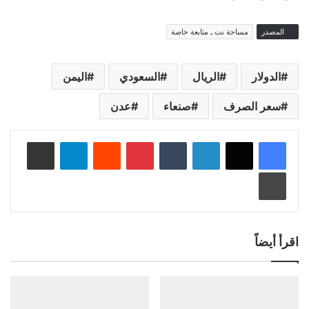
المصدر
مساحة نت ـ متابعة خاصة
الدولار
الريال
السعودي
اليمن
سعر الصرف
صنعاء
عدن
لينكدإن
‏Tumblr
بينتيريست
‏Reddit
تيلقرام
مشاركة عبر البريد
طباعة
اقرأ أيضاً