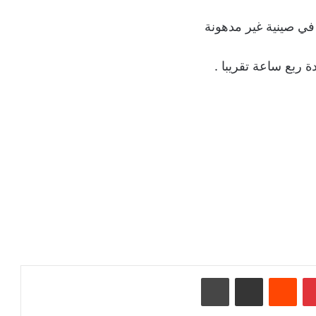
في صينية غير مدهونة
ربع ساعة تقريبا .
بينتيريست
‏Reddit
مشاركة عبر البريد
طباعة