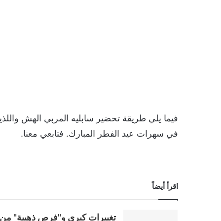
فيما يلي طريقة تحضير سابليه المربي الهش واللذ
في سهرات عيد الفطر المبارك. فتابعي معنا.
اقرأ أيضاً
تغييرات كبرى و"فرص ذهبية" من